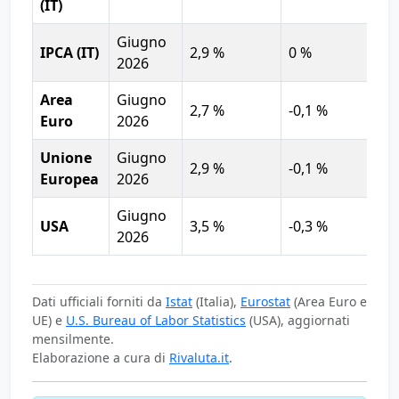
(IT)
Giugno
IPCA (IT)
2,9 %
0 %
2,
2026
Area
Giugno
2,7 %
-0,1 %
2,
Euro
2026
Unione
Giugno
2,9 %
-0,1 %
2,
Europea
2026
Giugno
USA
3,5 %
-0,3 %
3,
2026
Dati ufficiali forniti da
Istat
(Italia),
Eurostat
(Area Euro e
UE) e
U.S. Bureau of Labor Statistics
(USA), aggiornati
mensilmente.
Elaborazione a cura di
Rivaluta.it
.