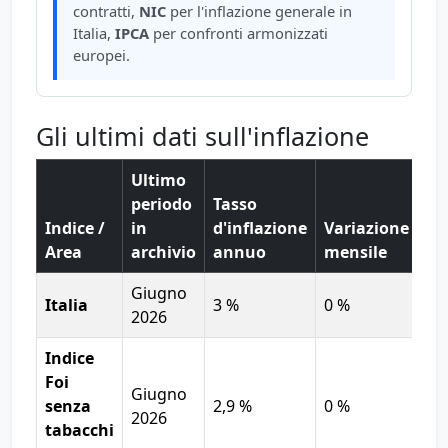
contratti,
NIC
per l'inflazione generale in
Italia,
IPCA
per confronti armonizzati
europei.
Gli ultimi dati sull'inflazione
Ultimo
periodo
Tasso
Me
Indice /
in
d'inflazione
Variazione
an
Area
archivio
annuo
mensile
20
Giugno
Italia
3 %
0 %
2,
2026
Indice
Foi
Giugno
senza
2,9 %
0 %
2 
2026
tabacchi