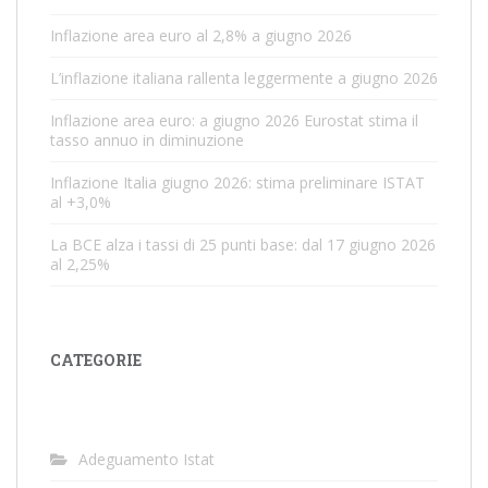
r
t
Inflazione area euro al 2,8% a giugno 2026
i
L’inflazione italiana rallenta leggermente a giugno 2026
c
o
Inflazione area euro: a giugno 2026 Eurostat stima il
tasso annuo in diminuzione
l
i
Inflazione Italia giugno 2026: stima preliminare ISTAT
al +3,0%
La BCE alza i tassi di 25 punti base: dal 17 giugno 2026
al 2,25%
CATEGORIE
Adeguamento Istat