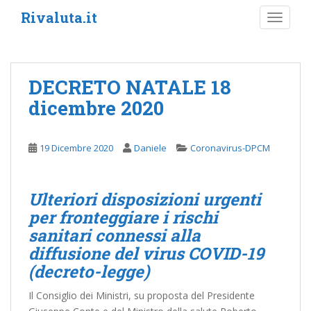
S
Rivaluta.it
TOGGLE
k
i
p
t
DECRETO NATALE 18
o
dicembre 2020
m
a
i
19 Dicembre 2020
Daniele
Coronavirus-DPCM
n
c
o
Ulteriori disposizioni urgenti
n
per fronteggiare i rischi
t
e
sanitari connessi alla
n
diffusione del virus COVID-19
t
(decreto-legge)
Il Consiglio dei Ministri, su proposta del Presidente