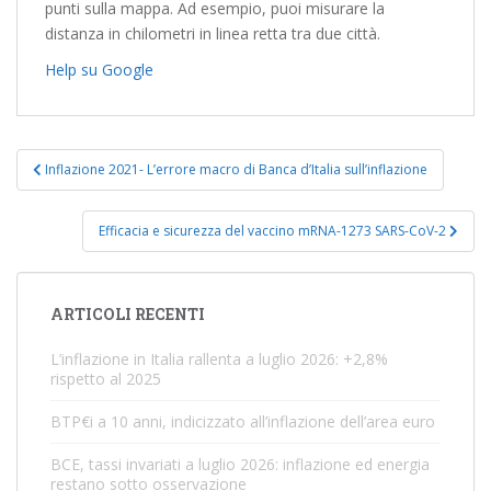
punti sulla mappa. Ad esempio, puoi misurare la
distanza in chilometri in linea retta tra due città.
Help su Google
N
Inflazione 2021- L’errore macro di Banca d’Italia sull’inflazione
a
v
Efficacia e sicurezza del vaccino mRNA-1273 SARS-CoV-2
i
g
a
ARTICOLI RECENTI
z
i
L’inflazione in Italia rallenta a luglio 2026: +2,8%
rispetto al 2025
o
n
BTP€i a 10 anni, indicizzato all’inflazione dell’area euro
e
BCE, tassi invariati a luglio 2026: inflazione ed energia
a
restano sotto osservazione