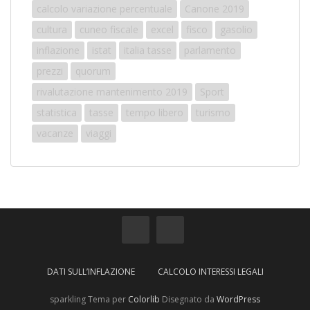
calcolo variazione percentuale
Canone 2019
cultura
cuneo fiscale
excel
fisco
gasolio
inflazione
istat
italia tasse
parlamento
prezzi
quorum
rivalutazione mantenimento 2019
Sport
statistica
tasse
tempo libero
turismo
vacanze
viaggi
DATI SULL’INFLAZIONE
CALCOLO INTERESSI LEGALI
sparkling Tema per
Colorlib
Disegnato da
WordPress