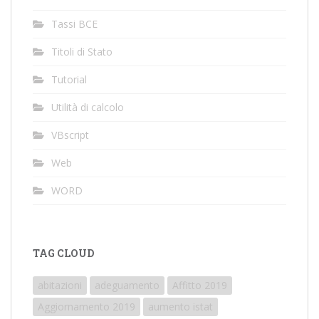
Tassi BCE
Titoli di Stato
Tutorial
Utilità di calcolo
VBscript
Web
WORD
TAG CLOUD
abitazioni
adeguamento
Affitto 2019
Aggiornamento 2019
aumento istat