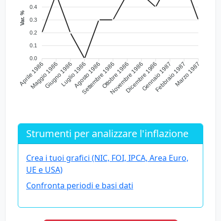
0.4
Var. %
0.3
0.2
0.1
0.0
Maggio 1986
Giugno 1986
Luglio 1986
Agosto 1986
Settembre 1986
Ottobre 1986
Novembre 1986
Dicembre 1986
Gennaio 1987
Febbraio 1987
Aprile 1986
Marzo 1987
Strumenti per analizzare l'inflazione
Crea i tuoi grafici (NIC, FOI, IPCA, Area Euro,
UE e USA)
Confronta periodi e basi dati