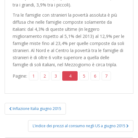
tra i grandi, 3,9% tra i piccoli).
Tra le famiglie con stranieri la povertà assoluta è più
diffusa che nelle famiglie composte solamente da
italiani: dal 4,3% di queste ultime (in leggero
miglioramento rispetto al 5,1% del 2013) al 12,9% per le
famiglie miste fino al 23,4% per quelle composte da soli
stranieri. Al Nord e al Centro la povertà tra le famiglie di
stranieri è di oltre 6 volte superiore a quella delle
famiglie di soli italiani, nel Mezzogiorno è circa tripla.
Pagine:
1
2
3
4
5
6
7
N
Inflazione Italia giugno 2015
a
v
L’indice dei prezzi al consumo negli US a giugno 2015
i