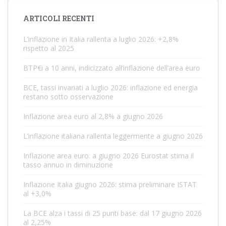
g
a
ARTICOLI RECENTI
z
i
L’inflazione in Italia rallenta a luglio 2026: +2,8%
rispetto al 2025
o
n
BTP€i a 10 anni, indicizzato all’inflazione dell’area euro
e
BCE, tassi invariati a luglio 2026: inflazione ed energia
a
restano sotto osservazione
r
t
Inflazione area euro al 2,8% a giugno 2026
i
L’inflazione italiana rallenta leggermente a giugno 2026
c
o
Inflazione area euro: a giugno 2026 Eurostat stima il
tasso annuo in diminuzione
l
i
Inflazione Italia giugno 2026: stima preliminare ISTAT
al +3,0%
La BCE alza i tassi di 25 punti base: dal 17 giugno 2026
al 2,25%