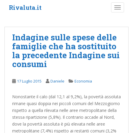
S
Rivaluta.it
TOGGLE
k
i
p
t
Indagine sulle spese delle
o
famiglie che ha sostituito
m
a
la precedente Indagine sui
i
consumi
n
c
o
17 Luglio 2015
Daniele
Economia
n
t
Nonostante il calo (dal 12,1 al 9,2%), la povertà assoluta
e
rimane quasi doppia nei piccoli comuni del Mezzogiorno
n
rispetto a quella rilevata nelle aree metropolitane della
t
stessa ripartizione (5,8%). Il contrario accade al Nord,
dove la povertà assoluta è più elevata nelle aree
metropolitane (7,4%) rispetto ai restanti comuni (3,2%