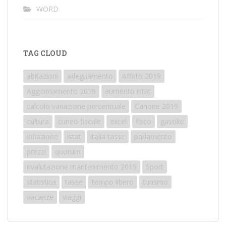
WORD
TAG CLOUD
abitazioni
adeguamento
Affitto 2019
Aggiornamento 2019
aumento istat
calcolo variazione percentuale
Canone 2019
cultura
cuneo fiscale
excel
fisco
gasolio
inflazione
istat
italia tasse
parlamento
prezzi
quorum
rivalutazione mantenimento 2019
Sport
statistica
tasse
tempo libero
turismo
vacanze
viaggi