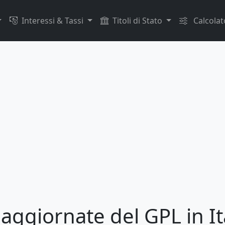
Interessi & Tassi
Titoli di Stato
Calcolat
aggiornate del GPL in It