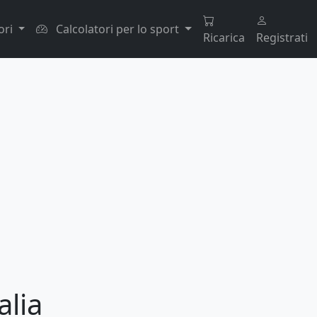
ori
Calcolatori per lo sport
Ricarica
Registrati
alia