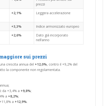
prezzi
+2,1%
Leggera accelerazione
+3,3%
Indice armonizzato europeo
+2,6%
Dato già incorporato
nell’anno
 maggiore sui prezzi
una crescita annua del
+12,0%
, contro il +9,2% del
ttutto la componente non regolamentata.
annua;
:
da +3,4% a
+9,8%
;
,4% a
+8,2%
;
+11,8% a
+12,9%
.