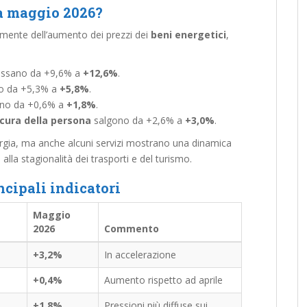
 a maggio 2026?
palmente dell’aumento dei prezzi dei
beni energetici
,
ssano da +9,6% a
+12,6%
.
o da +5,3% a
+5,8%
.
ano da +0,6% a
+1,8%
.
a cura della persona
salgono da +2,6% a
+3,0%
.
energia, ma anche alcuni servizi mostrano una dinamica
lla stagionalità dei trasporti e del turismo.
ncipali indicatori
Maggio
2026
Commento
+3,2%
In accelerazione
+0,4%
Aumento rispetto ad aprile
+1,8%
Pressioni più diffuse sui