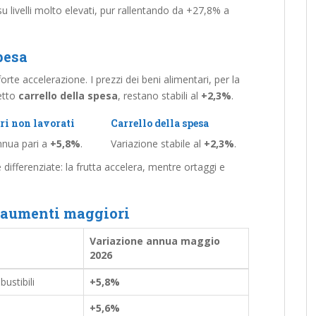
su livelli molto elevati, pur rallentando da +27,8% a
pesa
rte accelerazione. I prezzi dei beni alimentari, per la
detto
carrello della spesa
, restano stabili al
+2,3%
.
i non lavorati
Carrello della spesa
nnua pari a
+5,8%
.
Variazione stabile al
+2,3%
.
differenziate: la frutta accelera, mentre ortaggi e
i aumenti maggiori
Variazione annua maggio
2026
bustibili
+5,8%
+5,6%