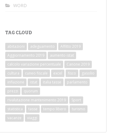
WORD
TAG CLOUD
abitazioni
adeguamento
Affitto 2019
Aggiornamento 2019
aumento istat
calcolo variazione percentuale
Canone 2019
cultura
cuneo fiscale
excel
fisco
gasolio
inflazione
istat
italia tasse
parlamento
prezzi
quorum
rivalutazione mantenimento 2019
Sport
statistica
tasse
tempo libero
turismo
vacanze
viaggi