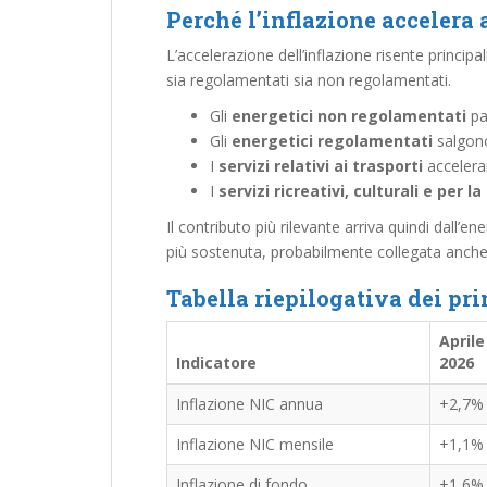
Perché l’inflazione accelera
L’accelerazione dell’inflazione risente princi
sia regolamentati sia non regolamentati.
Gli
energetici non regolamentati
pa
Gli
energetici regolamentati
salgon
I
servizi relativi ai trasporti
acceler
I
servizi ricreativi, culturali e per l
Il contributo più rilevante arriva quindi dall’
più sostenuta, probabilmente collegata anche a
Tabella riepilogativa dei pri
Aprile
Indicatore
2026
Inflazione NIC annua
+2,7%
Inflazione NIC mensile
+1,1%
Inflazione di fondo
+1,6%