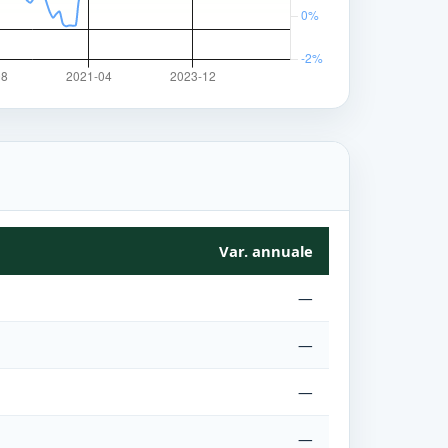
Var. annuale
—
—
—
—