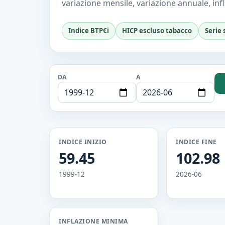
variazione mensile, variazione annuale, inf
Indice BTP€i
HICP escluso tabacco
Serie 
DA
A
INDICE INIZIO
INDICE FINE
59.45
102.98
1999-12
2026-06
INFLAZIONE MINIMA