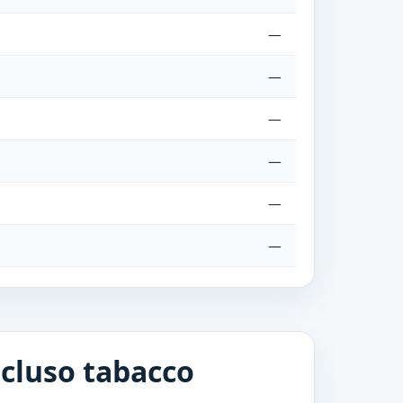
—
—
—
—
—
—
—
—
scluso tabacco
—