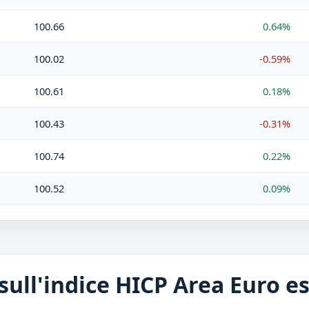
100.66
0.64%
100.02
-0.59%
100.61
0.18%
100.43
-0.31%
100.74
0.22%
100.52
0.09%
100.43
0.15%
100.28
0.02%
ull'indice HICP Area Euro e
100.26
0.30%